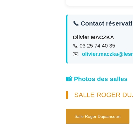
📞 Contact réservat
Olivier MACZKA
📞 03 25 74 40 35
✉️
olivier.maczka@le
📸 Photos des salles
SALLE ROGER D
Salle Roger Dujeancourt