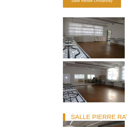
Salle Irénée Ormancey
SALLE PIERRE RA