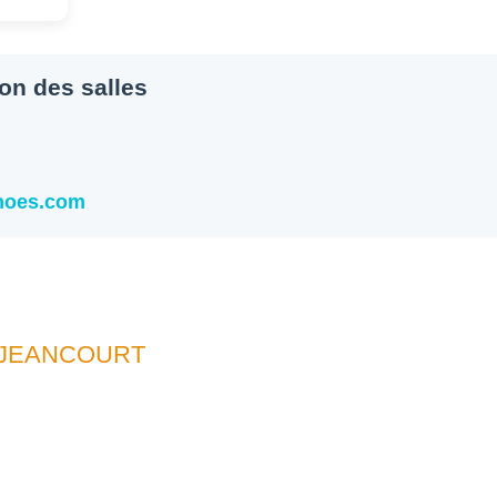
ion des salles
snoes.com
UJEANCOURT