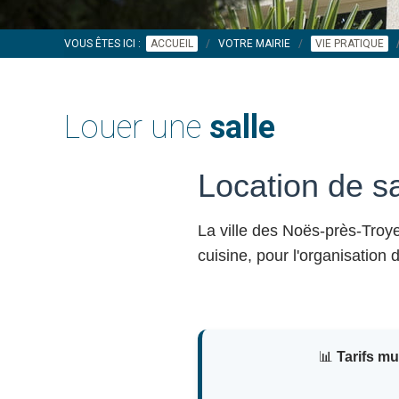
VOUS ÊTES ICI :
ACCUEIL
VOTRE MAIRIE
VIE PRATIQUE
Louer une
salle
Location de s
La ville des Noës-près-Tro
cuisine, pour l'organisation
📊
Tarifs m