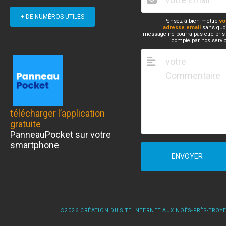
+ DE NUMÉROS UTILES
Pensez à bien mettre
vo
adresse email
sans quoi
message ne pourra pas être pris
compte par nos servi
télécharger l’application
gratuite
PanneauPocket sur votre
smartphone
ENVOYER
©2026 CRÉATION DU SITE INTERNET AUX NOËS-PRÈS-TROYES