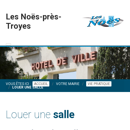
Les Noës-près-
Troyes
VOUS ÊTES ICI :
ACCUEIL
VOTRE MAIRIE
VIE PRATIQUE
LOUER UNE SALLE
Louer une
salle