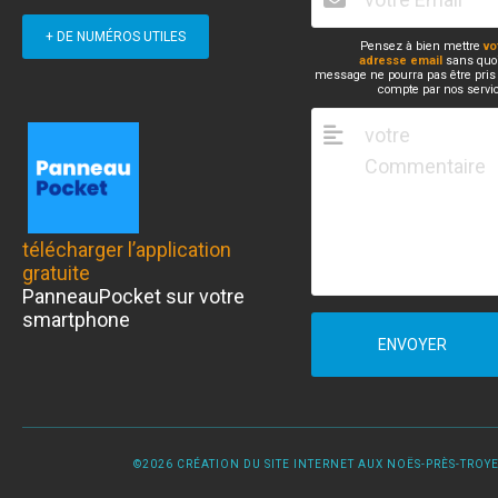
+ DE NUMÉROS UTILES
Pensez à bien mettre
vo
adresse email
sans quoi
message ne pourra pas être pris
compte par nos servi
télécharger l’application
gratuite
PanneauPocket sur votre
smartphone
ENVOYER
©2026 CRÉATION DU SITE INTERNET AUX NOËS-PRÈS-TROYES