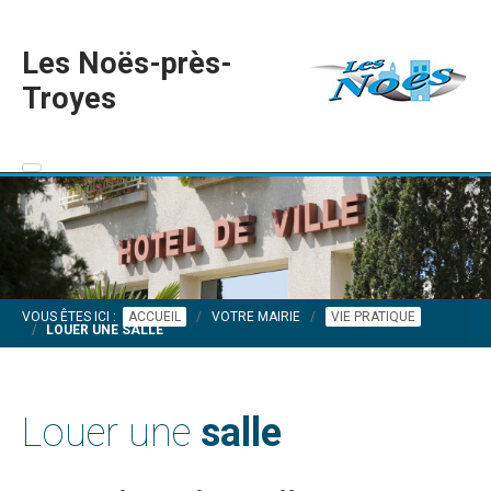
Les Noës-près-
Troyes
VOUS ÊTES ICI :
ACCUEIL
VOTRE MAIRIE
VIE PRATIQUE
LOUER UNE SALLE
Louer une
salle