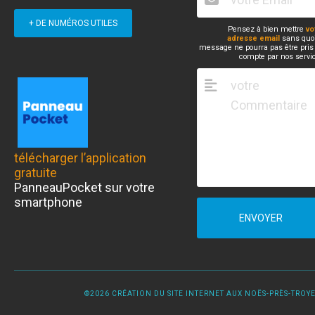
+ DE NUMÉROS UTILES
Pensez à bien mettre
vo
adresse email
sans quoi
message ne pourra pas être pris
compte par nos servi
télécharger l’application
gratuite
PanneauPocket sur votre
smartphone
ENVOYER
©2026 CRÉATION DU SITE INTERNET AUX NOËS-PRÈS-TROYES