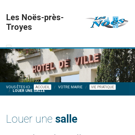
Les Noës-près-
Troyes
VOUS ÊTES ICI :
ACCUEIL
VOTRE MAIRIE
VIE PRATIQUE
LOUER UNE SALLE
Louer une
salle