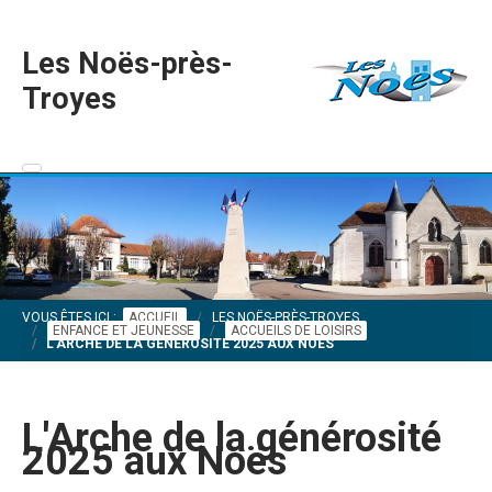
Les Noës-près-
Troyes
VOUS ÊTES ICI :
ACCUEIL
LES NOËS-PRÈS-TROYES
ENFANCE ET JEUNESSE
ACCUEILS DE LOISIRS
L'ARCHE DE LA GÉNÉROSITÉ 2025 AUX NOËS
L'Arche de la générosité
2025 aux Noës