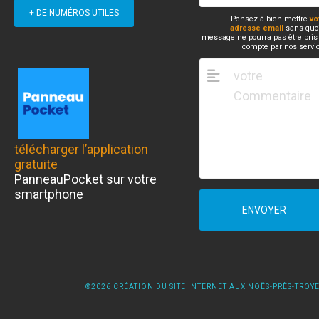
+ DE NUMÉROS UTILES
Pensez à bien mettre
vo
adresse email
sans quoi
message ne pourra pas être pris
compte par nos servi
télécharger l’application
gratuite
PanneauPocket sur votre
smartphone
ENVOYER
©2026 CRÉATION DU SITE INTERNET AUX NOËS-PRÈS-TROYES