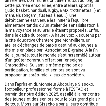
différentes communes ont alterné, tout au long de
cette journée ensoleillée, entre ateliers sportifs
(judo, basket, handball, rugby, BMX, trottinettes…) et
manuels (origami, fusées à eau...), une
diététicienne est venue les initier à l’équilibre
alimentaire tandis qu’un atelier de sensibilisation à
la malvoyance et au Braille étaient proposés. Enfin,
dans le cadre du projet « A haute voix », soutenu par
la cité éducative Chantereigne Montvilliers, un
atelier d’échanges de parole destiné aux jeunes a
été mis en place par l’Association E-graine. À la fin
de la journée, tout le monde s’est rassemblé autour
d’un goûter commun offert par l’enseigne
Chronodrive. Suivant le même principe de
participation, familles et séniors se sont vu
proposer un après-midi « jeux de société ».
Dans l’après-midi, Monsieur Abdoulaye Sissoko,
footballeur professionnel formé à l’ESTAC et
parrain de notre édition 2025, est allé à la rencontre
des jeunes et des seniors pour le plus grand plaisir
de tous. Monsieur Sissoko a par ailleurs contribué