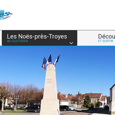
Les Noës-près-Troyes
Décou
AU QUOTIDIEN
ET SORTIR