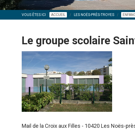
VOUS ÊTES ICI :
ACCUEIL
LES NOËS-PRÈS-TROYES
ENFANC
Le groupe scolaire Sai
Mail de la Croix aux Filles - 10420 Les Noës-pr