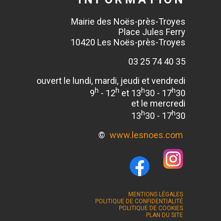
Mairie des Noës-près-Troyes
Place Jules Ferry
10420 Les Noës-près-Troyes
03 25 74 40 35
ouvert le lundi, mardi, jeudi et vendredi
h
h
h
h
9
- 12
et 13
30 - 17
30
et le mercredi
h
h
13
30 - 17
30
©
www.lesnoes.com
MENTIONS LÉGALES
POLITIQUE DE CONFIDENTIALITÉ
POLITIQUE DE COOKIES
PLAN DU SITE