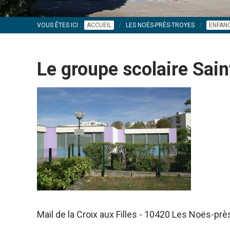
VOUS ÊTES ICI :
ACCUEIL
LES NOËS-PRÈS-TROYES
ENFANC
Le groupe scolaire Sai
Mail de la Croix aux Filles - 10420 Les Noës-pr