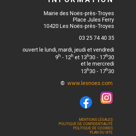
Mairie des Noës-près-Troyes
Place Jules Ferry
10420 Les Noës-près-Troyes
03 25 74 40 35
ouvert le lundi, mardi, jeudi et vendredi
h
h
h
h
9
- 12
et 13
30 - 17
30
et le mercredi
h
h
13
30 - 17
30
©
www.lesnoes.com
MENTIONS LÉGALES
POLITIQUE DE CONFIDENTIALITÉ
POLITIQUE DE COOKIES
PLAN DU SITE