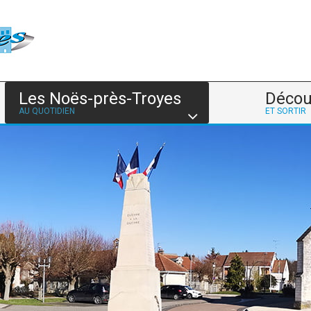
Les Noës-près-Troyes
Décou
AU QUOTIDIEN
ET SORTIR