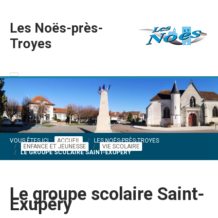
Les Noës-près-
Troyes
VOUS ÊTES ICI :
ACCUEIL
LES NOËS-PRÈS-TROYES
ENFANCE ET JEUNESSE
VIE SCOLAIRE
LE GROUPE SCOLAIRE SAINT-EXUPÉRY
Le groupe scolaire Saint-
Exupéry