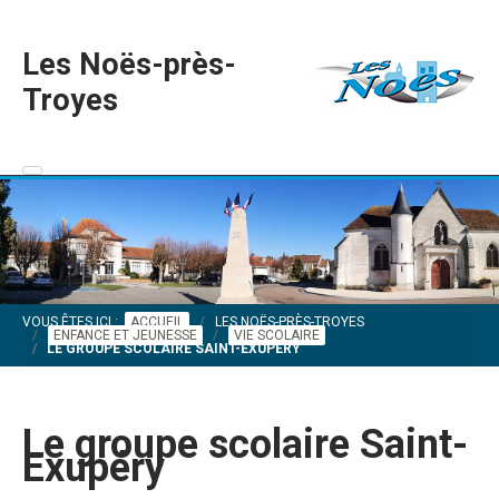
Les Noës-près-
Troyes
VOUS ÊTES ICI :
ACCUEIL
LES NOËS-PRÈS-TROYES
ENFANCE ET JEUNESSE
VIE SCOLAIRE
LE GROUPE SCOLAIRE SAINT-EXUPÉRY
Le groupe scolaire Saint-
Exupéry