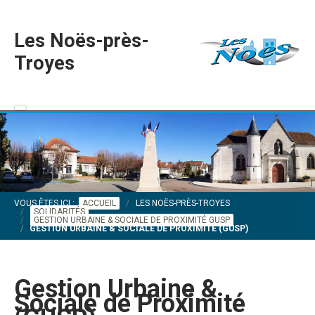
Les Noës-près-
Troyes
VOUS ÊTES ICI :
ACCUEIL
LES NOËS-PRÈS-TROYES
SOLIDARITÉS
GESTION URBAINE & SOCIALE DE PROXIMITÉ GUSP
GESTION URBAINE & SOCIALE DE PROXIMITÉ (GUSP)
Gestion Urbaine &
Sociale de Proximité