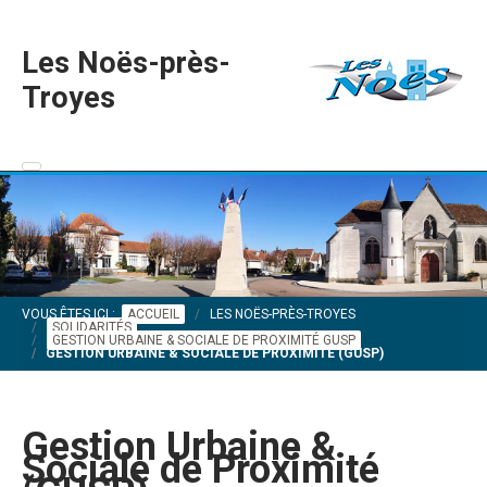
Les Noës-près-
Troyes
VOUS ÊTES ICI :
ACCUEIL
LES NOËS-PRÈS-TROYES
SOLIDARITÉS
GESTION URBAINE & SOCIALE DE PROXIMITÉ GUSP
GESTION URBAINE & SOCIALE DE PROXIMITÉ (GUSP)
Gestion Urbaine &
Sociale de Proximité