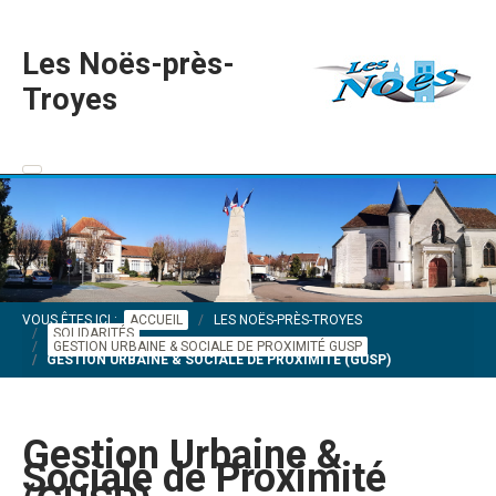
Les Noës-près-
Troyes
VOUS ÊTES ICI :
ACCUEIL
LES NOËS-PRÈS-TROYES
SOLIDARITÉS
GESTION URBAINE & SOCIALE DE PROXIMITÉ GUSP
GESTION URBAINE & SOCIALE DE PROXIMITÉ (GUSP)
Gestion Urbaine &
Sociale de Proximité