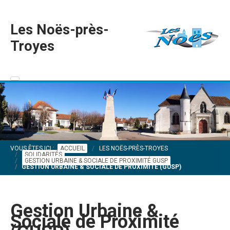
Les Noës-près-
Troyes
VOUS ÊTES ICI :
ACCUEIL
LES NOËS-PRÈS-TROYES
SOLIDARITÉS
GESTION URBAINE & SOCIALE DE PROXIMITÉ GUSP
GESTION URBAINE & SOCIALE DE PROXIMITÉ (GUSP)
Gestion Urbaine &
Sociale de Proximité