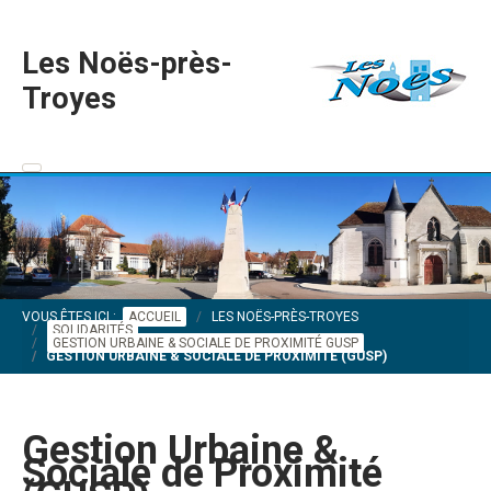
Les Noës-près-
Troyes
VOUS ÊTES ICI :
ACCUEIL
LES NOËS-PRÈS-TROYES
SOLIDARITÉS
GESTION URBAINE & SOCIALE DE PROXIMITÉ GUSP
GESTION URBAINE & SOCIALE DE PROXIMITÉ (GUSP)
Gestion Urbaine &
Sociale de Proximité