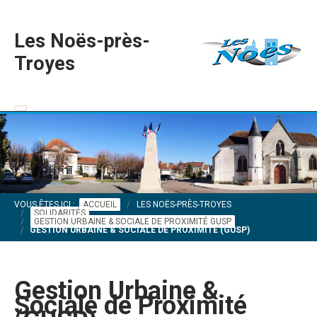
Les Noës-près-
Troyes
VOUS ÊTES ICI :
ACCUEIL
LES NOËS-PRÈS-TROYES
SOLIDARITÉS
GESTION URBAINE & SOCIALE DE PROXIMITÉ GUSP
GESTION URBAINE & SOCIALE DE PROXIMITÉ (GUSP)
Gestion Urbaine &
Sociale de Proximité