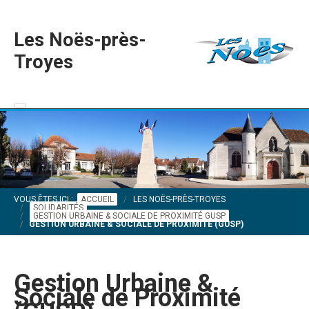
Les Noës-près-
Troyes
VOUS ÊTES ICI :
ACCUEIL
LES NOËS-PRÈS-TROYES
SOLIDARITÉS
GESTION URBAINE & SOCIALE DE PROXIMITÉ GUSP
GESTION URBAINE & SOCIALE DE PROXIMITÉ (GUSP)
Gestion Urbaine &
Sociale de Proximité