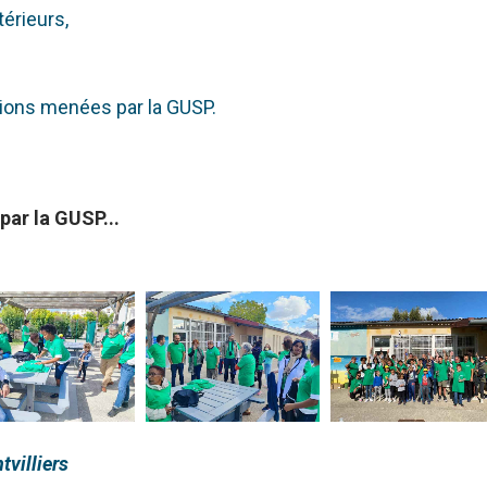
térieurs,
tions menées par la GUSP.
ar la GUSP...
tvilliers