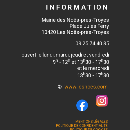
INFORMATION
Mairie des Noës-près-Troyes
Place Jules Ferry
10420 Les Noës-près-Troyes
03 25 74 40 35
ouvert le lundi, mardi, jeudi et vendredi
h
h
h
h
9
- 12
et 13
30 - 17
30
et le mercredi
h
h
13
30 - 17
30
©
www.lesnoes.com
MENTIONS LÉGALES
POLITIQUE DE CONFIDENTIALITÉ
POLITIQUE DE COOKIES