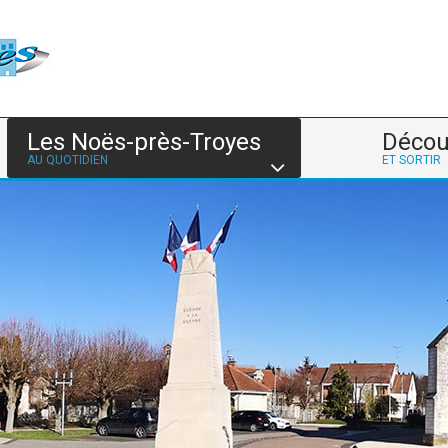
Les Noës-près-Troyes
Décou
AU QUOTIDIEN
ET SORTIR