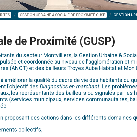
RITÉS
GESTION URBAINE & SOCIALE DE PROXIMITÉ GUSP
GESTION URB
ale de Proximité (GUSP)
tants du secteur Montvilliers, la Gestion Urbaine & Soci
 impulsée et coordonnée au niveau de l'agglomération et mis
ires (ANCT) et des bailleurs Troyes Aube Habitat et Mon 
méliorer la qualité du cadre de vie des habitants du quart
nt l'objectif des
Diagnostics en marchant
. Les problèmes
ux, les représentants des bailleurs ou signalés par les
ts (services municipaux, services communautaires, baille
tée.
, en proposant des actions dans les différents domaines 
ments collectifs,