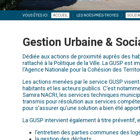
VOUS ÊTES ICI :
ACCUEIL
LES NOËS-PRÈS-TROYES
SOLIDA
Gestion Urbaine & Soci
Dédiée aux actions de proximité auprès des habi
rattaché à la Politique de la Ville. La GUSP est
l'Agence Nationale pour la Cohésion des Territo
Les actions menées par le service GUSP visent à a
habitants et les acteurs publics. C'est notamme
Samira NACRI, les services techniques municipa
transmis pour résolution aux services compéten
pour s'assurer qu'une solution a bien été appor
La GUSP intervient également à titre préventif
l'entretien des parties communes des loge
la gestion des déchets,