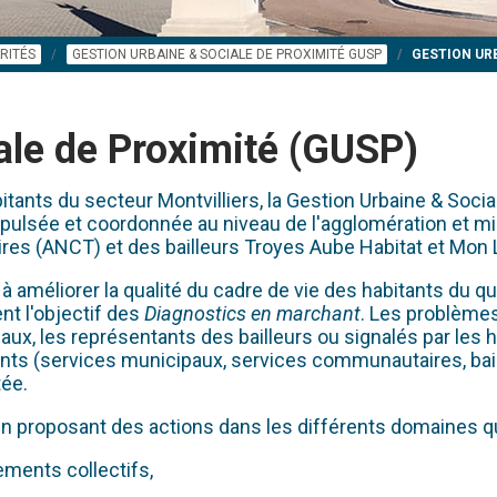
RITÉS
GESTION URBAINE & SOCIALE DE PROXIMITÉ GUSP
GESTION URB
ale de Proximité (GUSP)
tants du secteur Montvilliers, la Gestion Urbaine & Soci
 impulsée et coordonnée au niveau de l'agglomération et mis
ires (ANCT) et des bailleurs Troyes Aube Habitat et Mon 
méliorer la qualité du cadre de vie des habitants du quart
nt l'objectif des
Diagnostics en marchant
. Les problèmes
ux, les représentants des bailleurs ou signalés par les
ts (services municipaux, services communautaires, baille
tée.
, en proposant des actions dans les différents domaines 
ments collectifs,