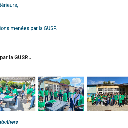
térieurs,
tions menées par la GUSP.
ar la GUSP...
tvilliers