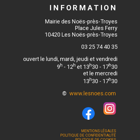
INFORMATION
Mairie des Noës-près-Troyes
Place Jules Ferry
10420 Les Noës-près-Troyes
03 25 74 40 35
ouvert le lundi, mardi, jeudi et vendredi
h
h
h
h
9
- 12
et 13
30 - 17
30
et le mercredi
h
h
13
30 - 17
30
©
www.lesnoes.com
MENTIONS LÉGALES
POLITIQUE DE CONFIDENTIALITÉ
POLITIQUE DE COOKIES