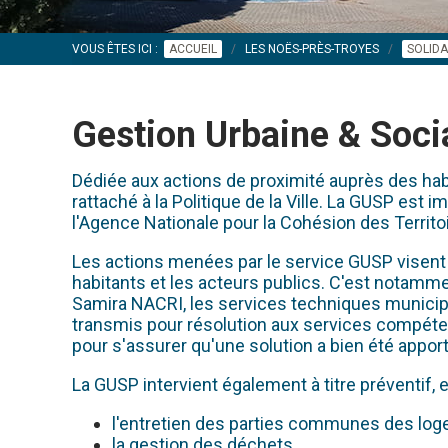
VOUS ÊTES ICI :
ACCUEIL
LES NOËS-PRÈS-TROYES
SOLIDA
Gestion Urbaine & Soci
Dédiée aux actions de proximité auprès des habi
rattaché à la Politique de la Ville. La GUSP est
l'Agence Nationale pour la Cohésion des Territo
Les actions menées par le service GUSP visent à a
habitants et les acteurs publics. C'est notamme
Samira NACRI, les services techniques municipa
transmis pour résolution aux services compéten
pour s'assurer qu'une solution a bien été appor
La GUSP intervient également à titre préventif
l'entretien des parties communes des loge
la gestion des déchets,