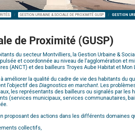
RITÉS
GESTION URBAINE & SOCIALE DE PROXIMITÉ GUSP
GESTION URB
ale de Proximité (GUSP)
tants du secteur Montvilliers, la Gestion Urbaine & Soci
 impulsée et coordonnée au niveau de l'agglomération et mis
ires (ANCT) et des bailleurs Troyes Aube Habitat et Mon 
méliorer la qualité du cadre de vie des habitants du quart
nt l'objectif des
Diagnostics en marchant
. Les problèmes
ux, les représentants des bailleurs ou signalés par les
ts (services municipaux, services communautaires, baille
tée.
, en proposant des actions dans les différents domaines 
ments collectifs,