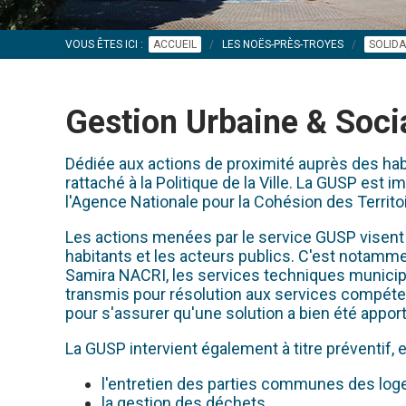
VOUS ÊTES ICI :
ACCUEIL
LES NOËS-PRÈS-TROYES
SOLIDA
Gestion Urbaine & Soci
Dédiée aux actions de proximité auprès des habi
rattaché à la Politique de la Ville. La GUSP est
l'Agence Nationale pour la Cohésion des Territo
Les actions menées par le service GUSP visent à a
habitants et les acteurs publics. C'est notamme
Samira NACRI, les services techniques municipa
transmis pour résolution aux services compéten
pour s'assurer qu'une solution a bien été appor
La GUSP intervient également à titre préventif
l'entretien des parties communes des loge
la gestion des déchets,