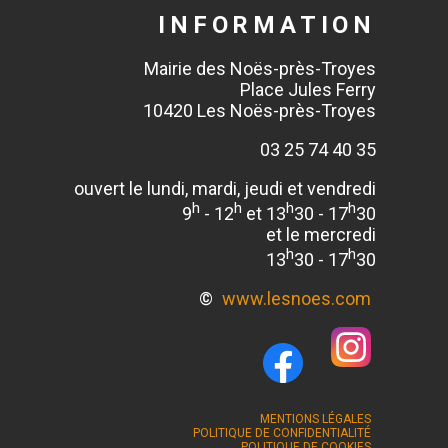
INFORMATION
Mairie des Noës-près-Troyes
Place Jules Ferry
10420 Les Noës-près-Troyes
03 25 74 40 35
ouvert le lundi, mardi, jeudi et vendredi
h
h
h
h
9
- 12
et 13
30 - 17
30
et le mercredi
h
h
13
30 - 17
30
©
www.lesnoes.com
MENTIONS LÉGALES
POLITIQUE DE CONFIDENTIALITÉ
POLITIQUE DE COOKIES