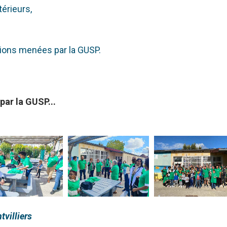
térieurs,
tions menées par la GUSP.
ar la GUSP...
tvilliers