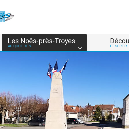
Les Noës-près-Troyes
Décou
AU QUOTIDIEN
ET SORTIR