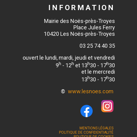
INFORMATION
Mairie des Noës-près-Troyes
Place Jules Ferry
10420 Les Noës-près-Troyes
03 25 74 40 35
ouvert le lundi, mardi, jeudi et vendredi
h
h
h
h
9
- 12
et 13
30 - 17
30
et le mercredi
h
h
13
30 - 17
30
©
www.lesnoes.com
MENTIONS LÉGALES
POLITIQUE DE CONFIDENTIALITÉ
POLITIQUE DE COOKIES