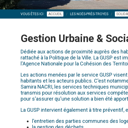
VOUS ÊTES ICI :
ACCUEIL
LES NOËS-PRÈS-TROYES
SOLIDA
Gestion Urbaine & Soci
Dédiée aux actions de proximité auprès des habi
rattaché à la Politique de la Ville. La GUSP est
l'Agence Nationale pour la Cohésion des Territo
Les actions menées par le service GUSP visent à a
habitants et les acteurs publics. C'est notamme
Samira NACRI, les services techniques municipa
transmis pour résolution aux services compéten
pour s'assurer qu'une solution a bien été appor
La GUSP intervient également à titre préventif
l'entretien des parties communes des loge
la gestion des déchets,