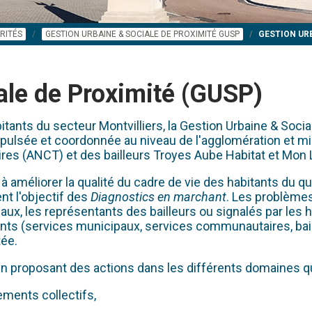
RITÉS
GESTION URBAINE & SOCIALE DE PROXIMITÉ GUSP
GESTION URB
ale de Proximité (GUSP)
tants du secteur Montvilliers, la Gestion Urbaine & Soci
 impulsée et coordonnée au niveau de l'agglomération et mis
ires (ANCT) et des bailleurs Troyes Aube Habitat et Mon 
méliorer la qualité du cadre de vie des habitants du quart
nt l'objectif des
Diagnostics en marchant
. Les problèmes
ux, les représentants des bailleurs ou signalés par les
ts (services municipaux, services communautaires, baille
tée.
, en proposant des actions dans les différents domaines 
ments collectifs,