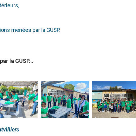
térieurs,
tions menées par la GUSP.
ar la GUSP...
tvilliers