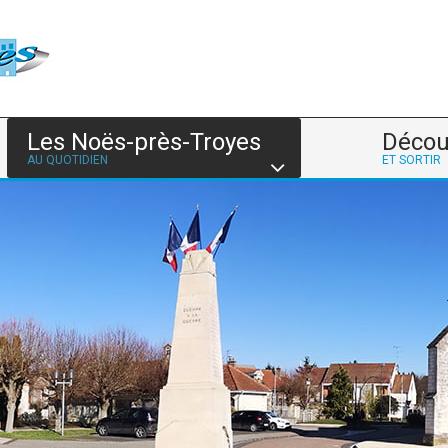
Les Noës-près-Troyes
Décou
AU QUOTIDIEN
ET SORTIR