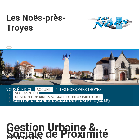
Les Noës-près-
Troyes
VOUS ÊTES ICI :
ACCUEIL
LES NOËS-PRÈS-TROYES
SOLIDARITÉS
GESTION URBAINE & SOCIALE DE PROXIMITÉ GUSP
GESTION URBAINE & SOCIALE DE PROXIMITÉ (GUSP)
Gestion Urbaine &
Sociale de Proximité