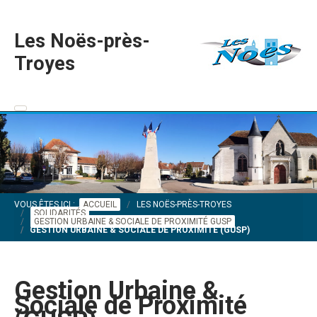
Les Noës-près-
Troyes
VOUS ÊTES ICI :
ACCUEIL
LES NOËS-PRÈS-TROYES
SOLIDARITÉS
GESTION URBAINE & SOCIALE DE PROXIMITÉ GUSP
GESTION URBAINE & SOCIALE DE PROXIMITÉ (GUSP)
Gestion Urbaine &
Sociale de Proximité