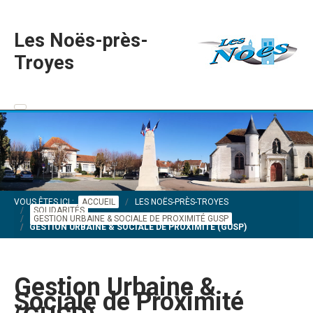
Les Noës-près-
Troyes
VOUS ÊTES ICI :
ACCUEIL
LES NOËS-PRÈS-TROYES
SOLIDARITÉS
GESTION URBAINE & SOCIALE DE PROXIMITÉ GUSP
GESTION URBAINE & SOCIALE DE PROXIMITÉ (GUSP)
Gestion Urbaine &
Sociale de Proximité