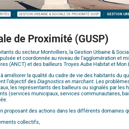
RITÉS
GESTION URBAINE & SOCIALE DE PROXIMITÉ GUSP
GESTION URB
ale de Proximité (GUSP)
tants du secteur Montvilliers, la Gestion Urbaine & Soci
 impulsée et coordonnée au niveau de l'agglomération et mis
ires (ANCT) et des bailleurs Troyes Aube Habitat et Mon 
méliorer la qualité du cadre de vie des habitants du quart
nt l'objectif des
Diagnostics en marchant
. Les problèmes
ux, les représentants des bailleurs ou signalés par les
ts (services municipaux, services communautaires, baille
tée.
, en proposant des actions dans les différents domaines 
ments collectifs,