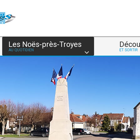
Les Noës-près-Troyes
Décou
AU QUOTIDIEN
ET SORTIR