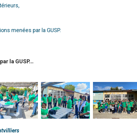
térieurs,
tions menées par la GUSP.
ar la GUSP...
tvilliers