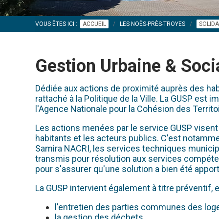
VOUS ÊTES ICI :
ACCUEIL
LES NOËS-PRÈS-TROYES
SOLIDA
Gestion Urbaine & Soci
Dédiée aux actions de proximité auprès des habi
rattaché à la Politique de la Ville. La GUSP est
l'Agence Nationale pour la Cohésion des Territo
Les actions menées par le service GUSP visent à a
habitants et les acteurs publics. C'est notamme
Samira NACRI, les services techniques municipa
transmis pour résolution aux services compéten
pour s'assurer qu'une solution a bien été appor
La GUSP intervient également à titre préventif
l'entretien des parties communes des loge
la gestion des déchets,