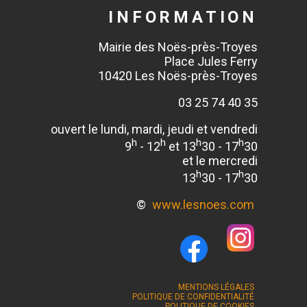
INFORMATION
Mairie des Noës-près-Troyes
Place Jules Ferry
10420 Les Noës-près-Troyes
03 25 74 40 35
ouvert le lundi, mardi, jeudi et vendredi
h
h
h
h
9
- 12
et 13
30 - 17
30
et le mercredi
h
h
13
30 - 17
30
©
www.lesnoes.com
MENTIONS LÉGALES
POLITIQUE DE CONFIDENTIALITÉ
POLITIQUE DE COOKIES