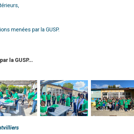
térieurs,
tions menées par la GUSP.
ar la GUSP...
tvilliers