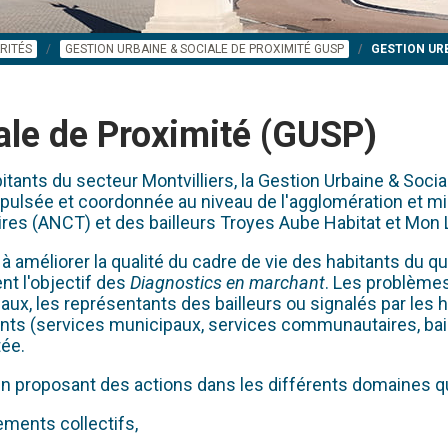
RITÉS
GESTION URBAINE & SOCIALE DE PROXIMITÉ GUSP
GESTION URB
ale de Proximité (GUSP)
tants du secteur Montvilliers, la Gestion Urbaine & Soci
 impulsée et coordonnée au niveau de l'agglomération et mis
ires (ANCT) et des bailleurs Troyes Aube Habitat et Mon 
méliorer la qualité du cadre de vie des habitants du quart
nt l'objectif des
Diagnostics en marchant
. Les problèmes
ux, les représentants des bailleurs ou signalés par les
ts (services municipaux, services communautaires, baille
tée.
, en proposant des actions dans les différents domaines 
ments collectifs,