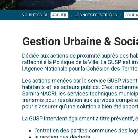
VOUS ÊTES ICI :
ACCUEIL
LES NOËS-PRÈS-TROYES
SOLIDA
Gestion Urbaine & Soci
Dédiée aux actions de proximité auprès des habi
rattaché à la Politique de la Ville. La GUSP est
l'Agence Nationale pour la Cohésion des Territo
Les actions menées par le service GUSP visent à a
habitants et les acteurs publics. C'est notamme
Samira NACRI, les services techniques municipa
transmis pour résolution aux services compéten
pour s'assurer qu'une solution a bien été appor
La GUSP intervient également à titre préventif
l'entretien des parties communes des loge
la gestion des déchets,