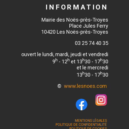
INFORMATION
Mairie des Noës-près-Troyes
Place Jules Ferry
10420 Les Noës-près-Troyes
03 25 74 40 35
ouvert le lundi, mardi, jeudi et vendredi
h
h
h
h
9
- 12
et 13
30 - 17
30
et le mercredi
h
h
13
30 - 17
30
©
www.lesnoes.com
MENTIONS LÉGALES
POLITIQUE DE CONFIDENTIALITÉ
POLITIQUE DE COOKIES