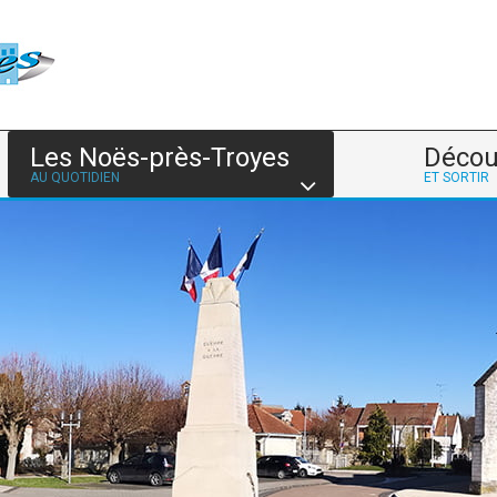
Les Noës-près-Troyes
Décou
AU QUOTIDIEN
ET SORTIR