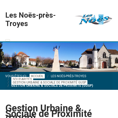
Les Noës-près-
Troyes
VOUS ÊTES ICI :
ACCUEIL
LES NOËS-PRÈS-TROYES
SOLIDARITÉS
GESTION URBAINE & SOCIALE DE PROXIMITÉ GUSP
GESTION URBAINE & SOCIALE DE PROXIMITÉ (GUSP)
Gestion Urbaine &
Sociale de Proximité