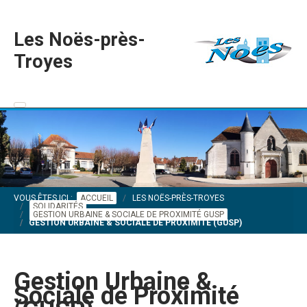
Les Noës-près-
Troyes
VOUS ÊTES ICI :
ACCUEIL
LES NOËS-PRÈS-TROYES
SOLIDARITÉS
GESTION URBAINE & SOCIALE DE PROXIMITÉ GUSP
GESTION URBAINE & SOCIALE DE PROXIMITÉ (GUSP)
Gestion Urbaine &
Sociale de Proximité