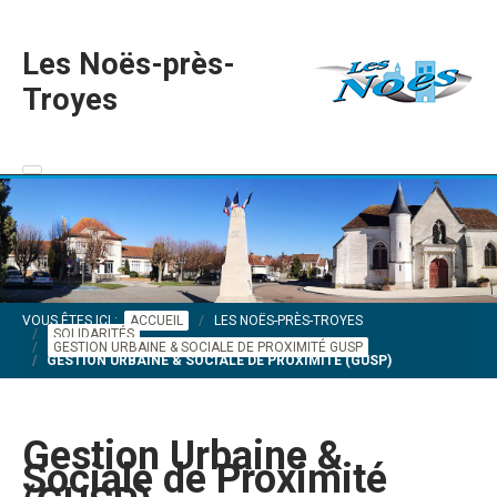
Les Noës-près-
Troyes
VOUS ÊTES ICI :
ACCUEIL
LES NOËS-PRÈS-TROYES
SOLIDARITÉS
GESTION URBAINE & SOCIALE DE PROXIMITÉ GUSP
GESTION URBAINE & SOCIALE DE PROXIMITÉ (GUSP)
Gestion Urbaine &
Sociale de Proximité