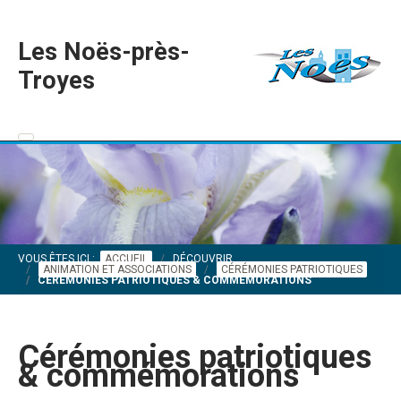
Les Noës-près-
Troyes
VOUS ÊTES ICI :
ACCUEIL
DÉCOUVRIR
ANIMATION ET ASSOCIATIONS
CÉRÉMONIES PATRIOTIQUES
CÉRÉMONIES PATRIOTIQUES & COMMÉMORATIONS
Cérémonies patriotiques
& commémorations