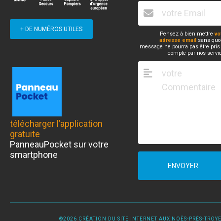
+ DE NUMÉROS UTILES
Pensez à bien mettre
vo
adresse email
sans quoi
message ne pourra pas être pris
compte par nos servi
télécharger l’application
gratuite
PanneauPocket sur votre
smartphone
ENVOYER
©2026 CRÉATION DU SITE INTERNET AUX NOËS-PRÈS-TROYES