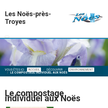
Les Noës-près-
Troyes
VOUS ÊTES ICI :
ACCUEIL
DÉCOUVRIR
ENVIRONNEMENT
LE COMPOSTAGE INDIVIDUEL AUX NOËS
Le compostage
individuel aux Noës