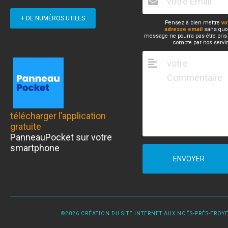
+ DE NUMÉROS UTILES
Pensez à bien mettre
vo
adresse email
sans quoi
message ne pourra pas être pris
compte par nos servi
télécharger l’application
gratuite
PanneauPocket sur votre
smartphone
ENVOYER
©2026 CRÉATION DU SITE INTERNET AUX NOËS-PRÈS-TROYES