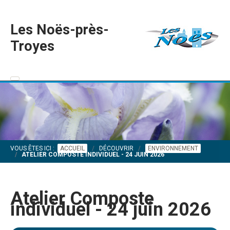
Les Noës-près-
Troyes
VOUS ÊTES ICI :
ACCUEIL
DÉCOUVRIR
ENVIRONNEMENT
ATELIER COMPOSTE INDIVIDUEL - 24 JUIN 2026
Atelier Composte
individuel - 24 juin 2026