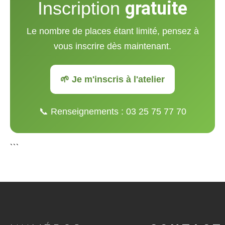
Inscription
gratuite
Le nombre de places étant limité, pensez à
vous inscrire dès maintenant.
🌱 Je m'inscris à l'atelier
📞 Renseignements : 03 25 75 77 70
```