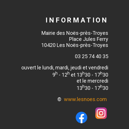
INFORMATION
Mairie des Noës-près-Troyes
Place Jules Ferry
10420 Les Noës-près-Troyes
03 25 74 40 35
ouvert le lundi, mardi, jeudi et vendredi
h
h
h
h
9
- 12
et 13
30 - 17
30
et le mercredi
h
h
13
30 - 17
30
©
www.lesnoes.com