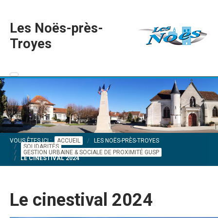
Les Noës-près-
Troyes
VOUS ÊTES ICI :
ACCUEIL
LES NOËS-PRÈS-TROYES
SOLIDARITÉS
GESTION URBAINE & SOCIALE DE PROXIMITÉ GUSP
LE CINESTIVAL 2024
Le cinestival 2024